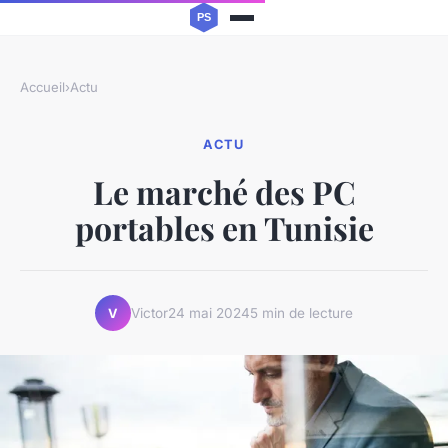
Accueil
›
Actu
ACTU
Le marché des PC
portables en Tunisie
Victor
24 mai 2024
5 min de lecture
V