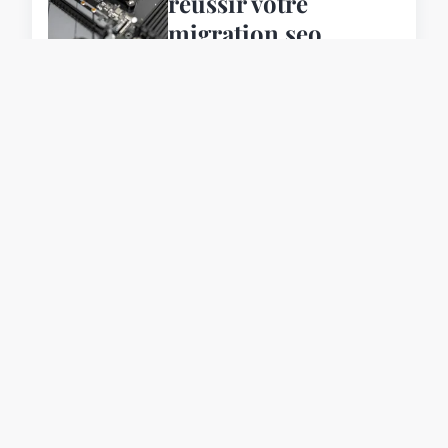
réussir votre
migration seo
24 décembre 2024
ACTU
Balises h1, h2 et h3 :
tout ce que vous
devez savoir sur ces
éléments
5 avril 2024
ACTU
Collaboration avec
des développeurs :