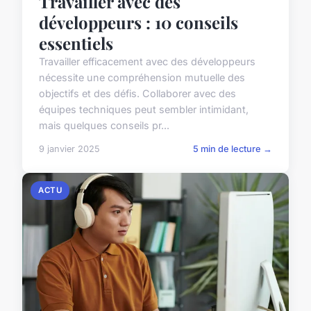
Travailler avec des
développeurs : 10 conseils
essentiels
Travailler efficacement avec des développeurs
nécessite une compréhension mutuelle des
objectifs et des défis. Collaborer avec des
équipes techniques peut sembler intimidant,
mais quelques conseils pr...
9 janvier 2025
5 min de lecture →
ACTU