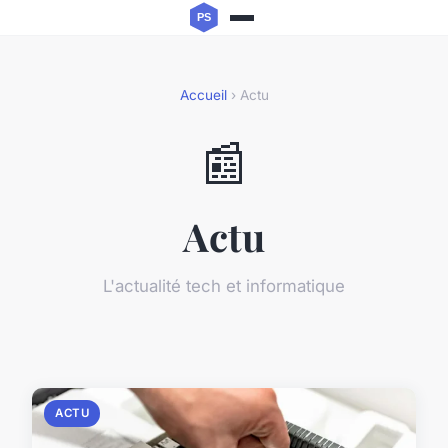
Accueil
› Actu
📰
Actu
L'actualité tech et informatique
ACTU