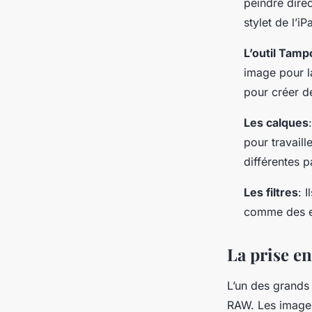
peindre dire
stylet de l’iP
L’outil Tamp
image pour la
pour créer de
Les calques
pour travaill
différentes 
Les filtres
: 
comme des ef
La prise e
L’un des grands
RAW. Les images