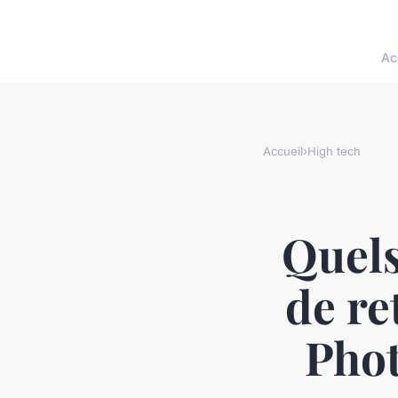
Ac
Accueil
›
High tech
Quels
de re
Phot