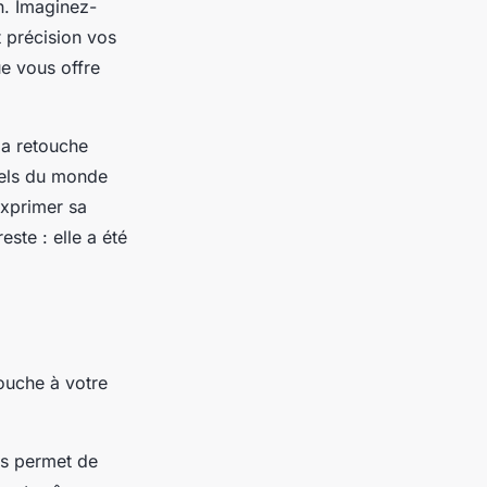
on. Imaginez-
 précision vos
ue vous offre
la retouche
nnels du monde
’exprimer sa
este : elle a été
ouche à votre
ous permet de