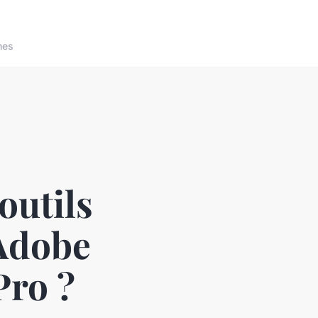
nes
outils
'Adobe
Pro ?