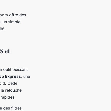
room offre des
u un simple
ité
S et
 outil puissant
op Express
, une
oid. Cette
 la retouche
 rapides.
 des filtres,