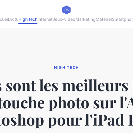
cueil
Actu
High tech
Internet
Jeux-video
Marketing
Matériel
Smartpho
HIGH TECH
 sont les meilleurs 
touche photo sur l
oshop pour l'iPad 