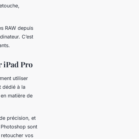
retouche,
ges RAW depuis
dinateur. C’est
ants.
r iPad Pro
ent utiliser
 dédié à la
 en matière de
e précision, et
t Photoshop sont
r retoucher vos