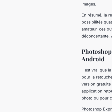
images.
En résumé, la r
possibilités qua
amateur, ces out
déconcertante. A
Photoshop E
Android
Il est vrai que 
pour la retouche
version gratuite
application ret
photo ou pour ce
Photoshop Expres